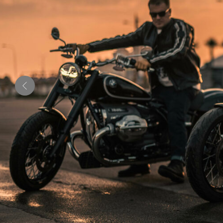
05.07 –
16:30 –
BLUES
06.07
18:00
BIKE ➔