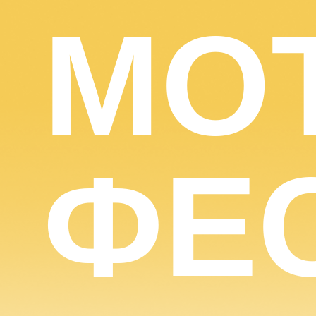
➔
МО
ФЕ
05.07 –
16:30 –
BLUES
06.07
18:00
BIKE ➔