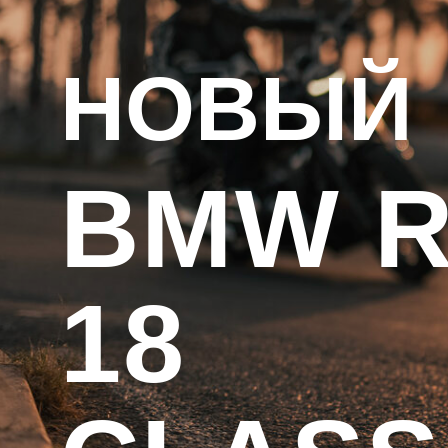
НОВЫЙ
BMW 
05.07 –
16:30 –
BLUES
06.07
18:00
BIKE ➔
18