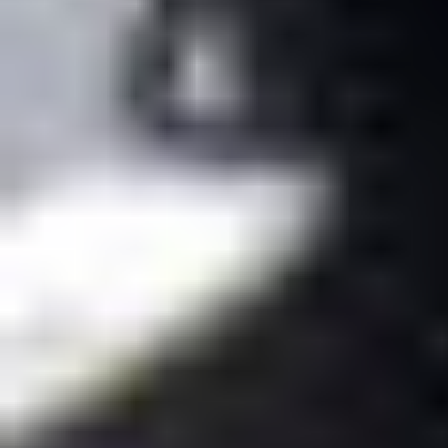
05.07 –
16:30 –
BLUES
06.07
18:00
BIKE ➔